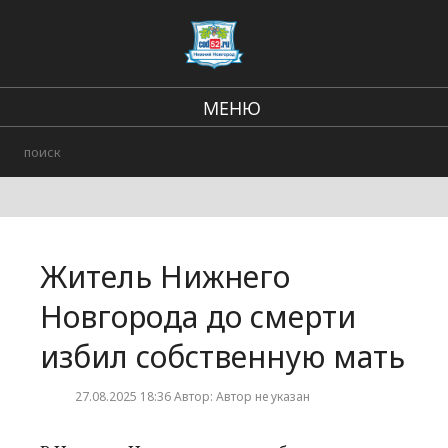
МЕНЮ
Региональные новости
В стране и мире
Происшествия
Житель Нижнего
Городские события
Новгорода до смерти
избил собственную мать
27.08.2025 18:36 Автор: Автор не указан