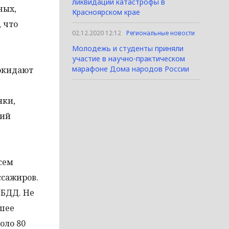
ликвидации катастрофы в
ных,
Красноярском крае
, что
02.12.2020 12:12
Региональные новости
Молодежь и студенты приняли
участие в научно-практическом
марафоне Дома народов России
покидают
яки,
ний
сем
ссажиров.
ИБДД. Не
вшее
оло 80