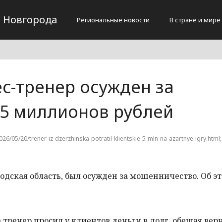
 Новгорода
Региональные новости
В стране и мире
с-тренер осужден за
5 миллионов рублей
026/05/20/trener-iz-dzerzhinska-potratil-klientskie-5-mln-na-azartnye-igry.html
дская область, был осужден за мошенничество. Об э
а тренер просил у клиентов деньги в долг, обещая верн