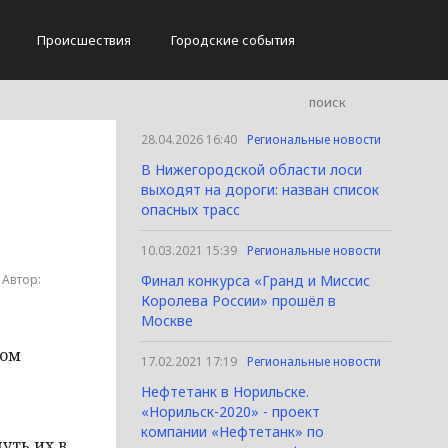
Происшествия
Городские события
28.04.2026 16:40
Региональные новости
В Нижегородской области лоси
выходят на дороги: назван список
опасных трасс
10.03.2021 15:39
Региональные новости
; Автор:
Финал конкурса «Гранд и Миссис
Королева России» прошёл в
Москве
том
17.02.2021 17:19
Региональные новости
Нефтетанк в Норильске.
«Норильск-2020» - проект
компании «Нефтетанк» по
уть их в