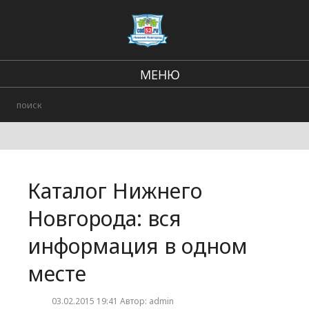
МЕНЮ
Региональные новости
В стране и мире
Происшествия
Каталог Нижнего
Городские события
Новгорода: вся
информация в одном
месте
03.02.2015 19:41 Автор: admin