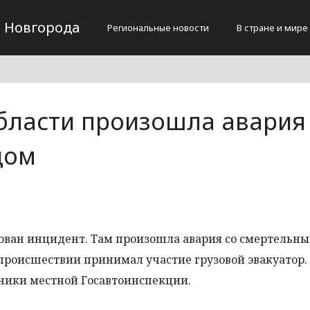
 Новгорода
Региональные новости
В стране и мире
бласти произошла авария
дом
ован инцидент. Там произошла авария со смертельн
В происшествии принимал участие грузовой эвакуатор.
ники местной Госавтоинспекции.