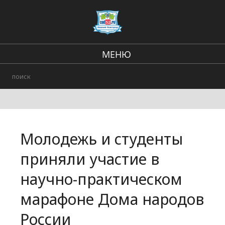
МЕНЮ
Региональные новости
В стране и мире
Происшествия
Молодежь и студенты
Городские события
приняли участие в
научно-практическом
марафоне Дома народов
России