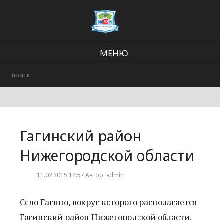
МЕНЮ
Региональные новости
В стране и мире
Происшествия
Гагинский район
Городские события
Нижегородской области
11.02.2015 14:57 Автор: admin
Село Гагино, вокруг которого располагается
Гагинский район Нижегородской области,