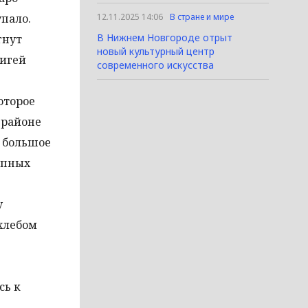
пало.
12.11.2025 14:06
В стране и мире
В Нижнем Новгороде отрыт
гнут
новый культурный центр
дигей
современного искусства
оторое
 районе
о большое
упных
у
хлебом
сь к