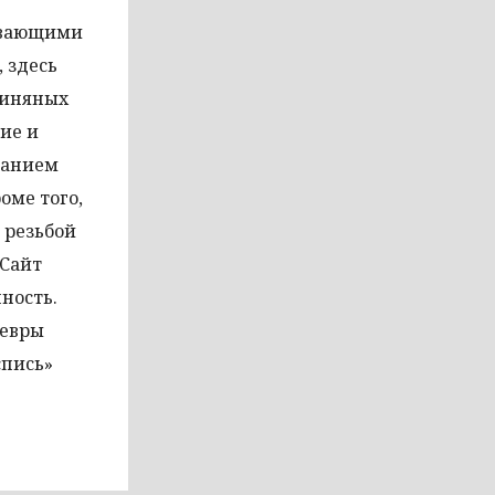
тывающими
 здесь
линяных
ие и
занием
оме того,
 резьбой
 Сайт
ность.
девры
спись»