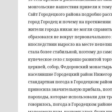
монгольские нашествия привели к тому,
Сайт Городецкого района подробно расс
город Городец и почему на протяжении 
жители города никак не могли справит
образовался не вокруг первоначального 
впоследствии выросло на месте пепели
стала более стабильной, поэтому до са
купеческое село с хорошо развитой тор
церквей, собор, Федоровский монастырь,
населявшие Городецкий район Нижегоро
стандартная погода в Городецком район
приносила значительную прибыль, поэт
пароходы, которые использовали для тра
говорилось, погода в Городецком район
малоземельным, поэтому здесь были ш