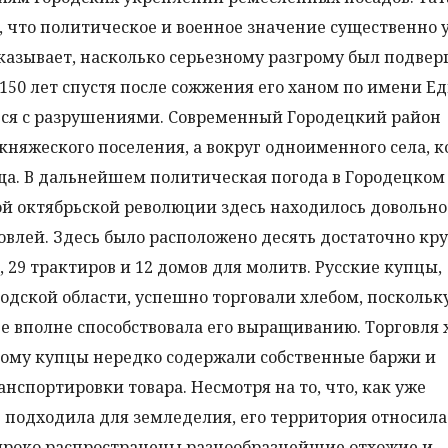
 что политическое и военное значение существенно у
казывает, насколько серьезному разгрому был подвер
150 лет спустя после сожжения его ханом по имени Е
ься с разрушениями. Современный Городецкий район
княжеского поселения, а вокруг одноименного села, к
ща. В дальнейшем политическая погода в Городецком
мой октябрьской революции здесь находилось довольн
говлей. Здесь было расположено десять достаточно кр
 29 трактиров и 12 домов для молитв. Русские купцы,
дской области, успешно торговали хлебом, поскольк
е вполне способствовала его выращиванию. Торговля 
ому купцы нередко содержали собственные баржи и
нспортировки товара. Несмотря на то, что, как уже
е подходила для земледелия, его территория относила
ироко распространены разнообразнейшие отхожие и