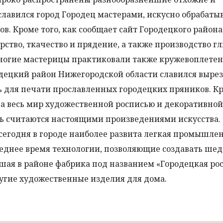
славился город Городец мастерами, искусно обраба
в. Кроме того, как сообщает сайт Городецкого района,
ство, ткачество и прядение, а также производство г
ногие мастерицы практиковали также кружевоплетен
децкий район Нижегородской области славился выре
 для печати прославленных городецких пряников. Кр
на весь мир художественной росписью и декоративной
нь считаются настоящими произведениями искусства.
 сегодня в городе наиболее развита легкая промышлен
леднее время технологии, позволяющие создавать ше
ая в районе фабрика под названием «Городецкая ро
угие художественные изделия для дома.