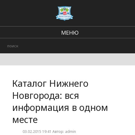
МЕНЮ
Региональные новости
В стране и мире
Происшествия
Каталог Нижнего
Городские события
Новгорода: вся
информация в одном
месте
03.02.2015 19:41 Автор: admin