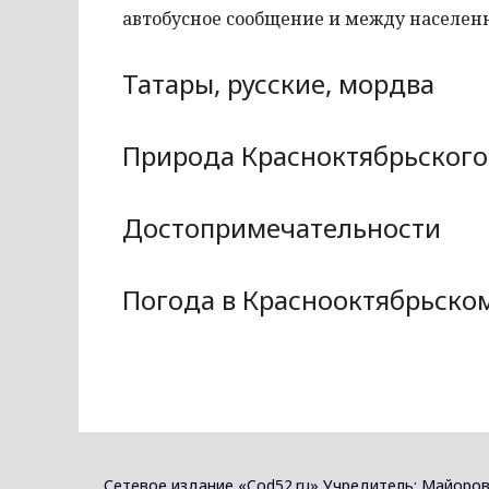
автобусное сообщение и между населен
Татары, русские, мордва
Природа Красноктябрьского
Достопримечательности
Погода в Краснооктябрьско
Сетевое издание «Cod52.ru» Учредитель: Майоров