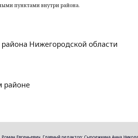
ными пунктами внутри района.
 района Нижегородской области
м районе
 Роман Евгеньевич. Главный редактор: Сыроежкина Анна Никола