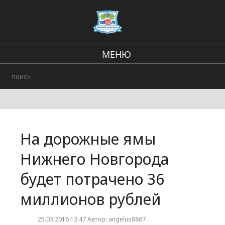
МЕНЮ
Региональные новости
В стране и мире
Происшествия
На дорожные ямы
Городские события
Нижнего Новгорода
будет потрачено 36
миллионов рублей
25.03.2016 13:47 Автор: angelus8867