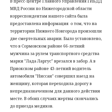
В
пресс
-
центре
Главного
Управления
ГИБДД
МВД
России
по
Нижегородской
области
корреспондентам
нашего
сайта
была
предоставлена
информация
о
том
,
что
на
территории
Нижнего
Новгорода
произошли
две
смертельных
аварии
.
Было
установлено
,
что
в
Сормовском
районе
66
-
летний
мужчина
за
рулем
транспортного
средства
марки
"
Лада
Ларгус
"
врезался
в
забор
.
А
в
Приокском
районе
43
-
летний
водитель
автомобиля
"
Ниссан
"
совершил
наезд
на
женщину
,
которая
переходила
дорогу
в
непредназначенном
для
данного
действия
месте
.
В
обоих
случаях
жертвы
скончались
до
приезда
медиков
.