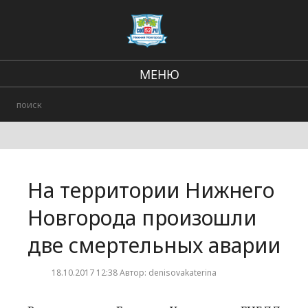
МЕНЮ
Региональные новости
В стране и мире
Происшествия
На территории Нижнего
Городские события
Новгорода произошли
две смертельных аварии
18.10.2017 12:38 Автор: denisovakaterina