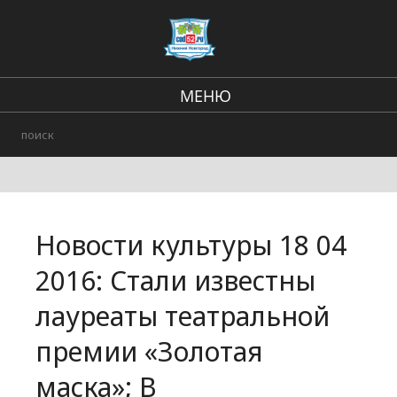
МЕНЮ
Региональные новости
В стране и мире
Происшествия
Новости культуры 18 04
Городские события
2016: Стали известны
лауреаты театральной
премии «Золотая
маска»; В