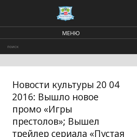
МЕНЮ
Региональные новости
В стране и мире
Происшествия
Новости культуры 20 04
Городские события
2016: Вышло новое
промо «Игры
престолов»; Вышел
трейлер сериала «Пустая