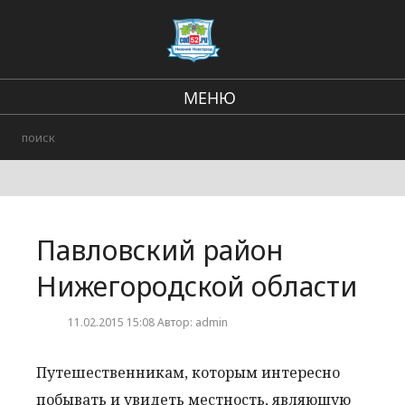
МЕНЮ
Региональные новости
В стране и мире
Происшествия
Павловский район
Городские события
Нижегородской области
11.02.2015 15:08 Автор: admin
Путешественникам, которым интересно
побывать и увидеть местность, являющую