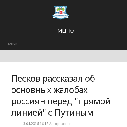
МЕНЮ
Региональные новости
В стране и мире
Происшествия
Песков рассказал об
Городские события
основных жалобах
россиян перед "прямой
линией" с Путиным
13.04.2016 16:18 Автор: admin